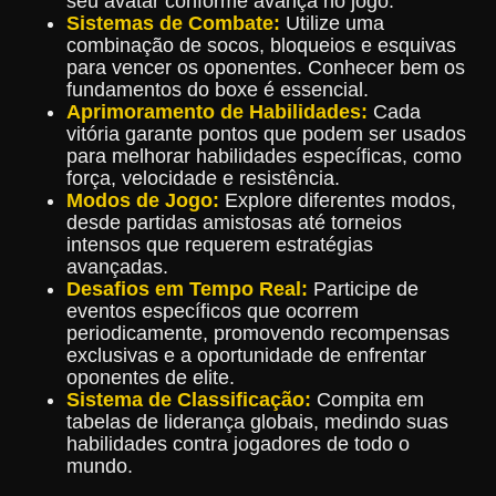
seu avatar conforme avança no jogo.
Sistemas de Combate:
Utilize uma
combinação de socos, bloqueios e esquivas
para vencer os oponentes. Conhecer bem os
fundamentos do boxe é essencial.
Aprimoramento de Habilidades:
Cada
vitória garante pontos que podem ser usados
para melhorar habilidades específicas, como
força, velocidade e resistência.
Modos de Jogo:
Explore diferentes modos,
desde partidas amistosas até torneios
intensos que requerem estratégias
avançadas.
Desafios em Tempo Real:
Participe de
eventos específicos que ocorrem
periodicamente, promovendo recompensas
exclusivas e a oportunidade de enfrentar
oponentes de elite.
Sistema de Classificação:
Compita em
tabelas de liderança globais, medindo suas
habilidades contra jogadores de todo o
mundo.