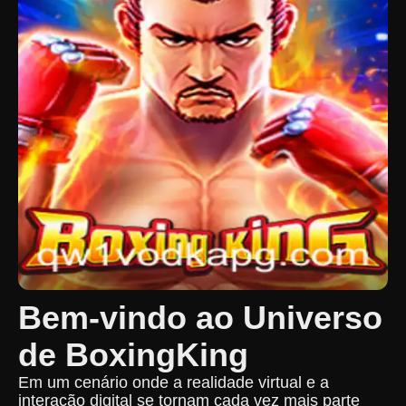
Bem-vindo ao Universo
de BoxingKing
Em um cenário onde a realidade virtual e a
interação digital se tornam cada vez mais parte