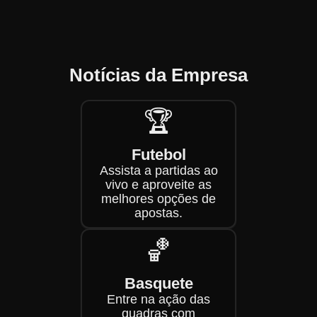
Notícias da Empresa
🏆
Futebol
Assista a partidas ao
vivo e aproveite as
melhores opções de
apostas.
🏀
Basquete
Entre na ação das
quadras com