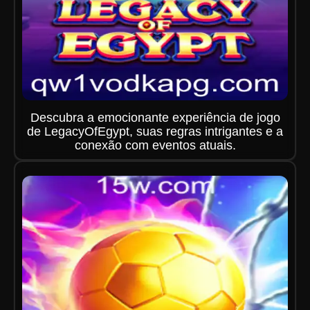
Descubra a emocionante experiência de jogo
de LegacyOfEgypt, suas regras intrigantes e a
conexão com eventos atuais.