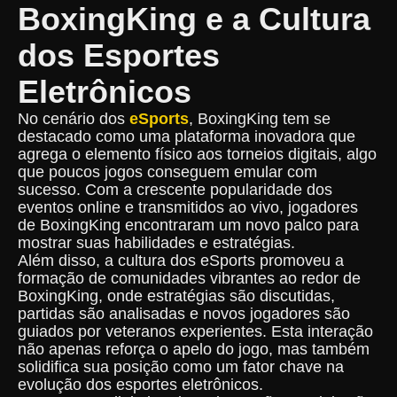
BoxingKing e a Cultura
dos Esportes
Eletrônicos
No cenário dos
eSports
, BoxingKing tem se
destacado como uma plataforma inovadora que
agrega o elemento físico aos torneios digitais, algo
que poucos jogos conseguem emular com
sucesso. Com a crescente popularidade dos
eventos online e transmitidos ao vivo, jogadores
de BoxingKing encontraram um novo palco para
mostrar suas habilidades e estratégias.
Além disso, a cultura dos eSports promoveu a
formação de comunidades vibrantes ao redor de
BoxingKing, onde estratégias são discutidas,
partidas são analisadas e novos jogadores são
guiados por veteranos experientes. Esta interação
não apenas reforça o apelo do jogo, mas também
solidifica sua posição como um fator chave na
evolução dos esportes eletrônicos.