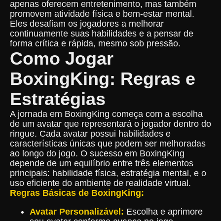
apenas oferecem entretenimento, mas também
promovem atividade física e bem-estar mental.
Eles desafiam os jogadores a melhorar
continuamente suas habilidades e a pensar de
forma crítica e rápida, mesmo sob pressão.
Como Jogar
BoxingKing: Regras e
Estratégias
A jornada em BoxingKing começa com a escolha
de um avatar que representará o jogador dentro do
ringue. Cada avatar possui habilidades e
características únicas que podem ser melhoradas
ao longo do jogo. O sucesso em BoxingKing
depende de um equilíbrio entre três elementos
principais: habilidade física, estratégia mental, e o
uso eficiente do ambiente de realidade virtual.
Regras Básicas de BoxingKing:
Avatar Personalizável:
Escolha e aprimore