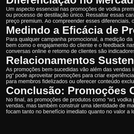
Um aspecto essencial nas promoções de vodka premiu
ou processo de destilação único. Ressaltar essas c
preço premium. Ao compreender esses diferenciais,
Medindo a Eficácia de 
Para qualquer campanha promocional, a medição da e
bem como o engajamento do cliente e o feedback nas 
conversas online e retorno de clientes são indicador
Relacionamentos Susten
As promoções bem-sucedidas vão além das vendas ime
pg" pode aproveitar promoções para criar experiênc
para membros fidelizados ou oferecer conteúdo exclu
Conclusão: Promoções C
No final, as promoções de produtos como "w1 vodka
vendas, mas também construir uma identidade de mar
focam tanto no benefício imediato quanto no valor a