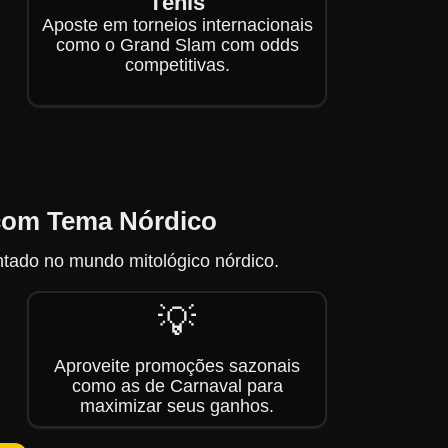
Tênis
Aposte em torneios internacionais
como o Grand Slam com odds
competitivas.
 com Tema Nórdico
ntado no mundo mitológico nórdico.
💡
Aproveite promoções sazonais
como as de Carnaval para
maximizar seus ganhos.