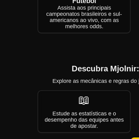
Futebol
Assista aos principais
campeonatos brasileiros e sul-
americanos ao vivo, com as
melhores odds.
Descubra Mjolnir
Explore as mecânicas e regras do 
📖
Estude as estatísticas e o
desempenho das equipes antes
de apostar.