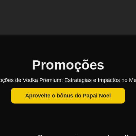
❄
❄
Promoções
ções de Vodka Premium: Estratégias e Impactos no M
Aproveite o bônus do Papai Noel