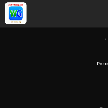
❄
❄
Promo