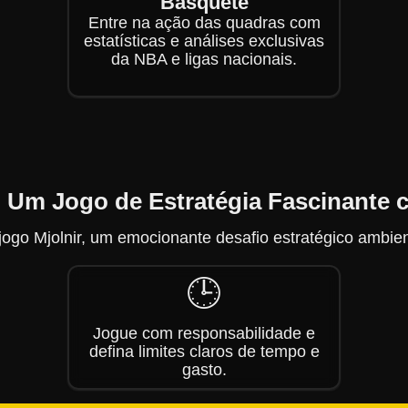
Basquete
Entre na ação das quadras com
estatísticas e análises exclusivas
da NBA e ligas nacionais.
: Um Jogo de Estratégia Fascinante
jogo Mjolnir, um emocionante desafio estratégico ambie
🕒
Jogue com responsabilidade e
defina limites claros de tempo e
gasto.