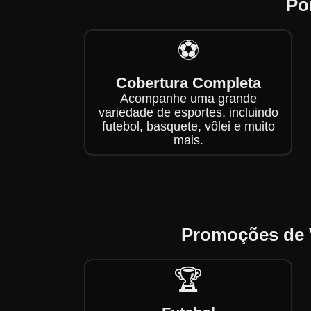
Po
⚽
Cobertura Completa
Acompanhe uma grande
variedade de esportes, incluindo
futebol, basquete, vôlei e muito
mais.
Promoções de 
🏆