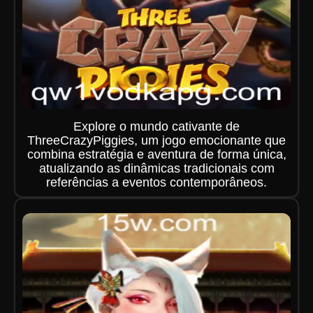
Explore o mundo cativante de
ThreeCrazyPiggies, um jogo emocionante que
combina estratégia e aventura de forma única,
atualizando as dinâmicas tradicionais com
referências a eventos contemporâneos.