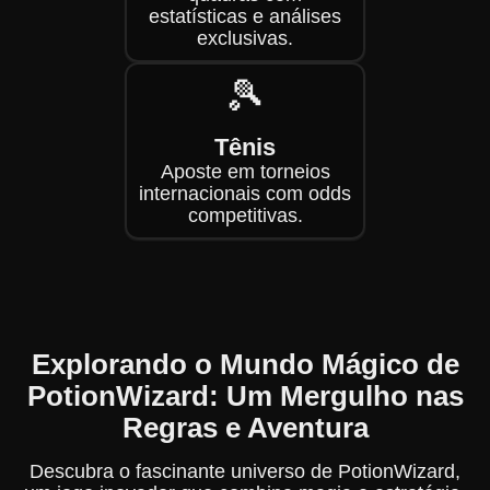
estatísticas e análises
exclusivas.
🎾
Tênis
Aposte em torneios
internacionais com odds
competitivas.
Explorando o Mundo Mágico de
PotionWizard: Um Mergulho nas
Regras e Aventura
Descubra o fascinante universo de PotionWizard,