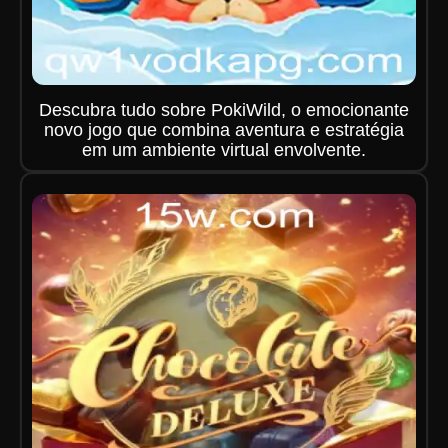
Descubra tudo sobre PokiWild, o emocionante
novo jogo que combina aventura e estratégia
em um ambiente virtual envolvente.