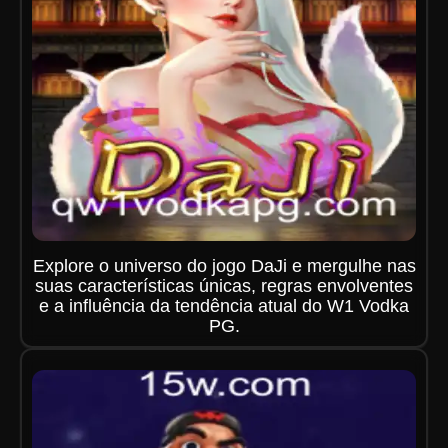
Explore o universo do jogo DaJi e mergulhe nas
suas características únicas, regras envolventes
e a influência da tendência atual do W1 Vodka
PG.