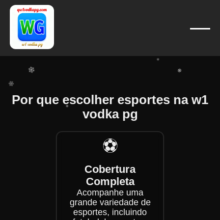
❄
❄
❄
❄
❄
❄
Por que escolher esportes na w1
❄
❄
vodka pg
❄
❄
⚽
❄
❄
Cobertura
Completa
Acompanhe uma
grande variedade de
esportes, incluindo