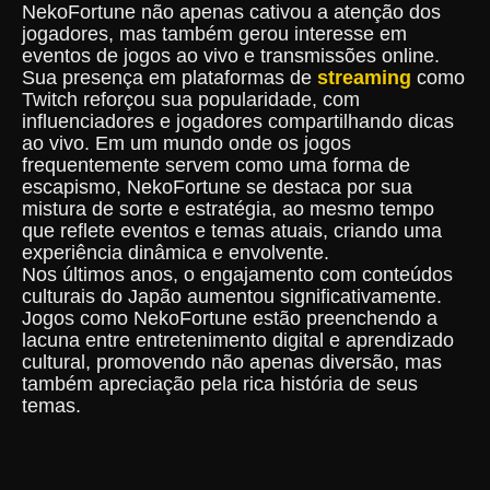
NekoFortune não apenas cativou a atenção dos
jogadores, mas também gerou interesse em
eventos de jogos ao vivo e transmissões online.
Sua presença em plataformas de
streaming
como
Twitch reforçou sua popularidade, com
influenciadores e jogadores compartilhando dicas
ao vivo. Em um mundo onde os jogos
frequentemente servem como uma forma de
escapismo, NekoFortune se destaca por sua
mistura de sorte e estratégia, ao mesmo tempo
que reflete eventos e temas atuais, criando uma
experiência dinâmica e envolvente.
Nos últimos anos, o engajamento com conteúdos
culturais do Japão aumentou significativamente.
Jogos como NekoFortune estão preenchendo a
lacuna entre entretenimento digital e aprendizado
cultural, promovendo não apenas diversão, mas
também apreciação pela rica história de seus
temas.