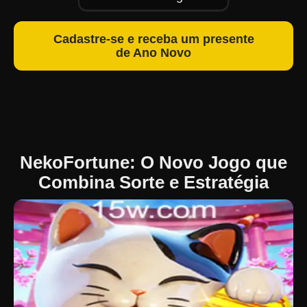
Cadastre-se e receba um presente
de Ano Novo
NekoFortune: O Novo Jogo que
Combina Sorte e Estratégia