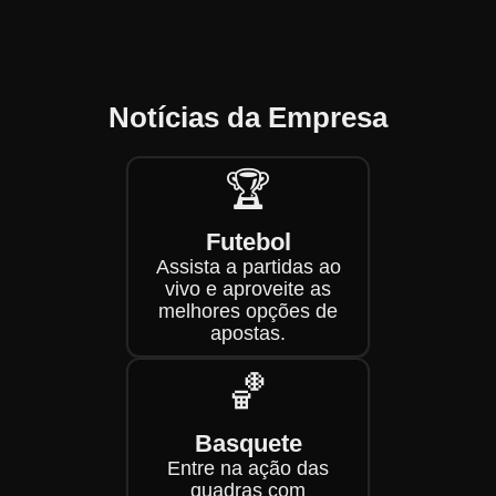
Notícias da Empresa
🏆
Futebol
Assista a partidas ao
vivo e aproveite as
melhores opções de
apostas.
🏀
Basquete
Entre na ação das
quadras com