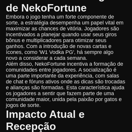
de NekoFortune
Embora o jogo tenha um forte componente de
sorte, a estratégia desempenha um papel vital em
maximizar as chances de vitória. Jogadores são
incentivados a planejar quando usar seus giros
bônus e multiplicadores para otimizar seus
ganhos. Com a introdução de novas cartas e
ícones, como 'W1 Vodka PG', há sempre algo
novo a considerar a cada semana.
Além disso, NekoFortune incentiva a formação de
comunidades entre jogadores. A socialização é
uma parte importante da experiência, com salas
de chat e fóruns ativos onde as dicas são trocadas
e alianças são formadas. Esta característica ajuda
os jogadores a sentir que fazem parte de uma
comunidade maior, unida pela paixão por gatos e
jogos de sorte.
Impacto Atual e
Recepção