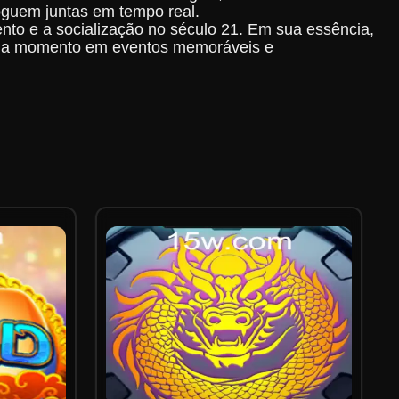
oguem juntas em tempo real.
to e a socialização no século 21. Em sua essência,
 cada momento em eventos memoráveis e