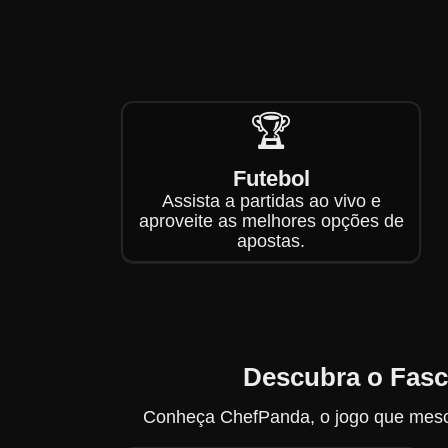
🏆
Futebol
Assista a partidas ao vivo e
aproveite as melhores opções de
apostas.
Descubra o Fasc
Conheça ChefPanda, o jogo que mescla 