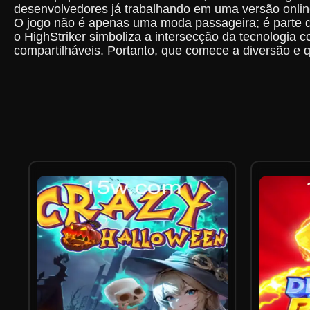
desenvolvedores já trabalhando em uma versão online
O jogo não é apenas uma moda passageira; é parte d
o HighStriker simboliza a intersecção da tecnologi
compartilháveis. Portanto, que comece a diversão e 