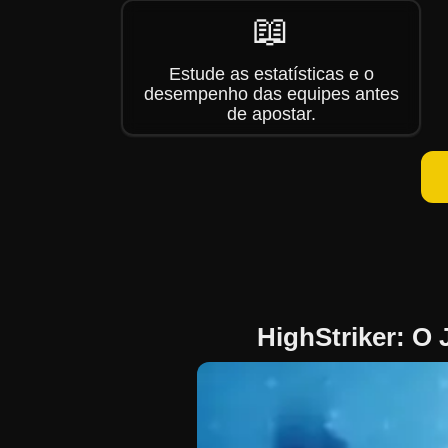
📖
Estude as estatísticas e o
desempenho das equipes antes
de apostar.
HighStriker: O