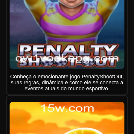
Conheça o emocionante jogo PenaltyShootOut,
suas regras, dinâmica e como ele se conecta a
eventos atuais do mundo esportivo.