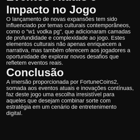
Impacto no Jogo
O lançamento de novas expansões tem sido
influenciado por temas culturais contemporâneos,
como o "w1 vodka pg", que adicionaram camadas
de profundidade e complexidade ao jogo. Estes
elementos culturais não apenas enriquecem a
narrativa, mas também oferecem aos jogadores a
oportunidade de explorar novos desafios que
refletem eventos reais.
Conclusão
A imersão proporcionada por FortuneCoins2,
somada aos eventos atuais e inovações contínuas,
faz deste jogo uma escolha irresistível para
aqueles que desejam combinar sorte com
estratégia em um cenário de entretenimento
digital.