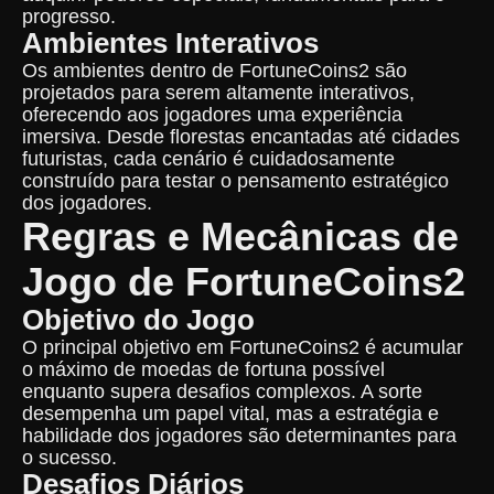
progresso.
Ambientes Interativos
Os ambientes dentro de FortuneCoins2 são
projetados para serem altamente interativos,
oferecendo aos jogadores uma experiência
imersiva. Desde florestas encantadas até cidades
futuristas, cada cenário é cuidadosamente
construído para testar o pensamento estratégico
dos jogadores.
Regras e Mecânicas de
Jogo de FortuneCoins2
Objetivo do Jogo
O principal objetivo em FortuneCoins2 é acumular
o máximo de moedas de fortuna possível
enquanto supera desafios complexos. A sorte
desempenha um papel vital, mas a estratégia e
habilidade dos jogadores são determinantes para
o sucesso.
Desafios Diários