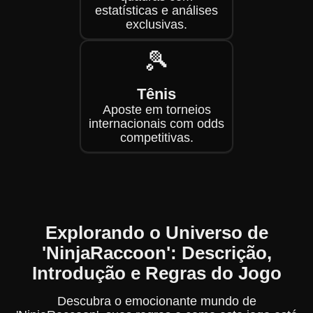
estatísticas e análises
exclusivas.
🎾
Tênis
Aposte em torneios
internacionais com odds
competitivas.
Explorando o Universo de
'NinjaRaccoon': Descrição,
Introdução e Regras do Jogo
Descubra o emocionante mundo de