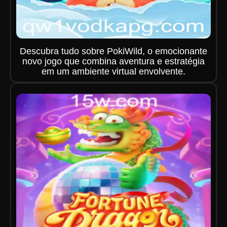
Descubra tudo sobre PokiWild, o emocionante
novo jogo que combina aventura e estratégia
em um ambiente virtual envolvente.