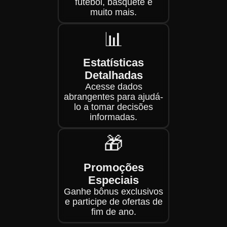
futebol, basquete e
muito mais.
📊
Estatísticas
Detalhadas
Acesse dados
abrangentes para ajudá-
lo a tomar decisões
informadas.
🎁
Promoções
Especiais
Ganhe bônus exclusivos
e participe de ofertas de
fim de ano.