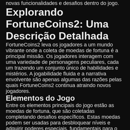
novas funcionalidades e desafios dentro do jogo.
Explorando
FortuneCoins2: Uma
Descrição Detalhada
FortuneCoins2 leva os jogadores a um mundo
vibrante onde a coleta de moedas de fortuna é a
principal missão. Os jogadores interagem com
uma variedade de personagens peculiares, cada
um trazendo um conjunto único de habilidades e
mistérios. A jogabilidade fluida e a narrativa
envolvente são apenas algumas das razões pelas
quais FortuneCoins2 continua atraindo novos
jogadores.
Elementos do Jogo
Entre os elementos principais do jogo estão as
moedas de fortuna, que são coletadas
completando desafios específicos. Estas moedas
podem ser usadas para desbloquear níveis e
adquirir poderes especiais, fundamentais para o