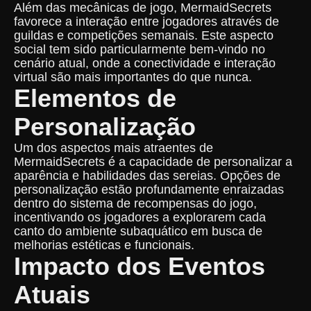
Além das mecânicas de jogo, MermaidSecrets
favorece a interação entre jogadores através de
guildas e competições semanais. Este aspecto
social tem sido particularmente bem-vindo no
cenário atual, onde a conectividade e interação
virtual são mais importantes do que nunca.
Elementos de
Personalização
Um dos aspectos mais atraentes de
MermaidSecrets é a capacidade de personalizar a
aparência e habilidades das sereias. Opções de
personalização estão profundamente enraizadas
dentro do sistema de recompensas do jogo,
incentivando os jogadores a explorarem cada
canto do ambiente subaquático em busca de
melhorias estéticas e funcionais.
Impacto dos Eventos
Atuais