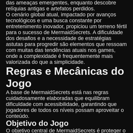
das ameaças emergentes, enquanto descobre
relíquias antigas e artefatos perdidos.
O cenário global atual, impactado por avanços
tecnológicos e uma busca constante por
entretenimento inovador, propiciou um terreno fértil
para o sucesso de MermaidSecrets. A dificuldade
dos desafios e a necessidade de estratégias
astutas para progredir são elementos que ressoam
com muitas das tendências atuais nos games,
onde a complexidade é frequentemente mais
valorizada do que a simplicidade.
Regras e Mecânicas do
Jogo
A base de MermaidSecrets está nas regras
cuidadosamente elaboradas que equilibram
dificuldade com acessibilidade, garantindo que
jogadores de todos os níveis possam aproveitar o
conteúdo.
Objetivo do Jogo
O objetivo central de MermaidSecrets é proteger o