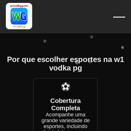
❄
❄
❄
❄
❄
❄
❄
Por que escolher esportes na w1
❄
❄
vodka pg
❄
❄
⚽
❄
❄
Cobertura
Completa
Acompanhe uma
grande variedade de
esportes, incluindo