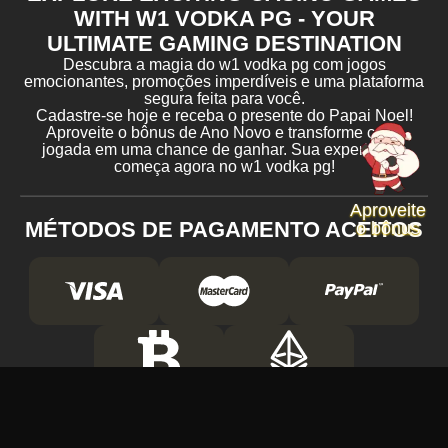
WITH W1 VODKA PG - YOUR
ULTIMATE GAMING DESTINATION
Descubra a magia do w1 vodka pg com jogos
emocionantes, promoções imperdíveis e uma plataforma
segura feita para você.
Cadastre-se hoje e receba o presente do Papai Noel!
Aproveite o bônus de Ano Novo e transforme cada
jogada em uma chance de ganhar. Sua experiência
começa agora no w1 vodka pg!
Aproveite
MÉTODOS DE PAGAMENTO ACEITOS
o bônus