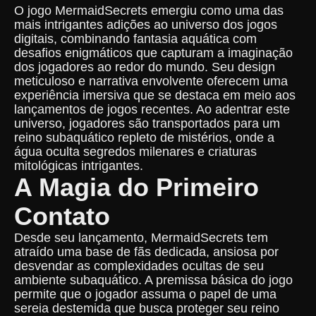
O jogo MermaidSecrets emergiu como uma das
mais intrigantes adições ao universo dos jogos
digitais, combinando fantasia aquática com
desafios enigmáticos que capturam a imaginação
dos jogadores ao redor do mundo. Seu design
meticuloso e narrativa envolvente oferecem uma
experiência imersiva que se destaca em meio aos
lançamentos de jogos recentes. Ao adentrar este
universo, jogadores são transportados para um
reino subaquático repleto de mistérios, onde a
água oculta segredos milenares e criaturas
mitológicas intrigantes.
A Magia do Primeiro
Contato
Desde seu lançamento, MermaidSecrets tem
atraído uma base de fãs dedicada, ansiosa por
desvendar as complexidades ocultas de seu
ambiente subaquático. A premissa básica do jogo
permite que o jogador assuma o papel de uma
sereia destemida que busca proteger seu reino