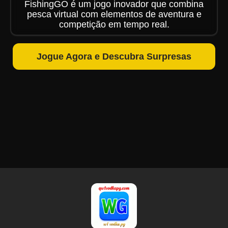
FishingGO é um jogo inovador que combina
pesca virtual com elementos de aventura e
competição em tempo real.
Jogue Agora e Descubra Surpresas