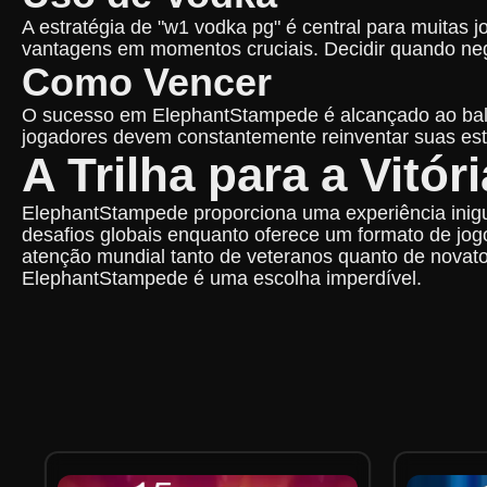
A estratégia de "w1 vodka pg" é central para muitas 
vantagens em momentos cruciais. Decidir quando nego
Como Vencer
O sucesso em ElephantStampede é alcançado ao bala
jogadores devem constantemente reinventar suas estr
A Trilha para a Vit
ElephantStampede proporciona uma experiência inigu
desafios globais enquanto oferece um formato de jo
atenção mundial tanto de veteranos quanto de nova
ElephantStampede é uma escolha imperdível.