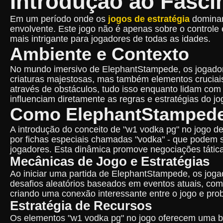
Introdução ao Fasc
Em um período onde os
jogos de estratégia
dominam
envolvente. Este jogo não é apenas sobre o control
mais intrigante para jogadores de todas as idades.
Ambiente e Contexto
No mundo imersivo de ElephantStampede, os jogador
criaturas majestosas, mas também elementos cruciai
através de obstáculos, tudo isso enquanto lidam com
influenciam diretamente as regras e estratégias do jo
Como ElephantStampede 
A introdução do conceito de "w1 vodka pg" no jogo de
por fichas especiais chamadas "vodka" - que podem s
jogadores. Esta dinâmica promove negociações tática
Mecânicas de Jogo e Estratégias
Ao iniciar uma partida de ElephantStampede, os joga
desafios aleatórios baseados em eventos atuais, co
criando uma conexão interessante entre o jogo e pro
Estratégia de Recursos
Os elementos "w1 vodka pg" no jogo oferecem uma bas