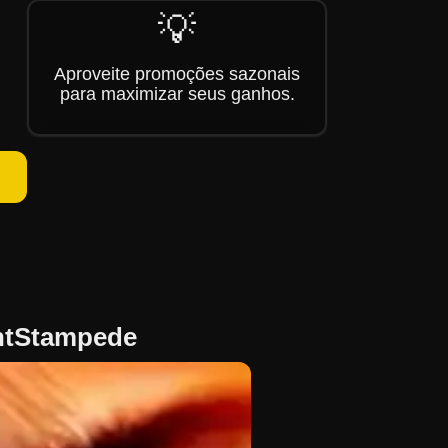
💡
Aproveite promoções sazonais
para maximizar seus ganhos.
ntStampede