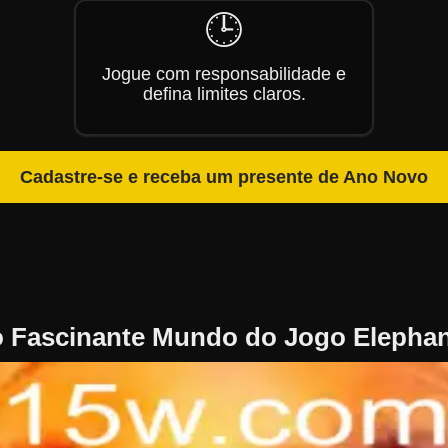
🕒
Jogue com responsabilidade e
defina limites claros.
Cadastre-se e receba um presente de Ano Novo
o Fascinante Mundo do Jogo Elepha