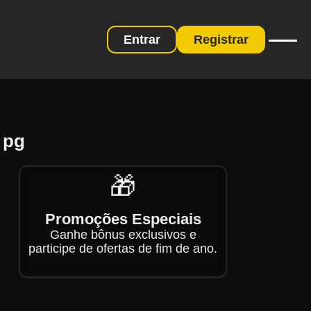
❄
Entrar
Registrar
❄
 pg
🎁
Promoções Especiais
Ganhe bônus exclusivos e
participe de ofertas de fim de ano.