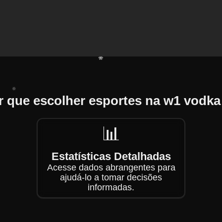
❄
❄
❄
❄
❄
r que escolher esportes na w1 vodka
❄
📊
❄
Estatísticas Detalhadas
Acesse dados abrangentes para
ajudá-lo a tomar decisões
informadas.