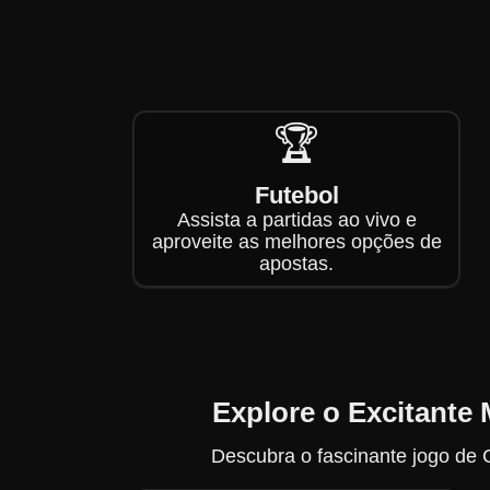
🏆
Futebol
Assista a partidas ao vivo e
aproveite as melhores opções de
apostas.
Explore o Excitante
Descubra o fascinante jogo de C