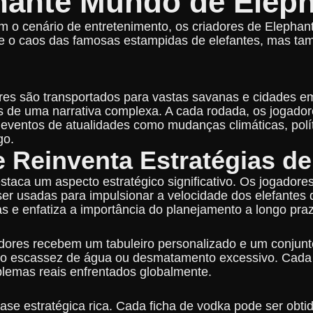
inante Mundo de Ele
 o cenário de entretenimento, os criadores de Elephan
e e o caos das famosas estampidas de elefantes, mas ta
es são transportados para vastas savanas e cidades e
s de uma narrativa complexa. A cada rodada, os jogador
 eventos de atualidades como mudanças climáticas, polí
go.
Reinventa Estratégias de
staca um aspecto estratégico significativo. Os jogadore
er usadas para impulsionar a velocidade dos elefantes
s e enfatiza a importância do planejamento a longo pra
dores recebem um tabuleiro personalizado e um conjunt
mo escassez de água ou desmatamento excessivo. Cada 
blemas reais enfrentados globalmente.
e estratégica rica. Cada ficha de vodka pode ser obtid