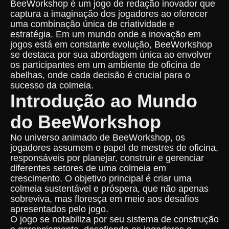
BeeWorkshop é um jogo de redação inovador que
captura a imaginação dos jogadores ao oferecer
uma combinação única de criatividade e
estratégia. Em um mundo onde a inovação em
jogos está em constante evolução, BeeWorkshop
se destaca por sua abordagem única ao envolver
os participantes em um ambiente de oficina de
abelhas, onde cada decisão é crucial para o
sucesso da colmeia.
Introdução ao Mundo
do BeeWorkshop
No universo animado de BeeWorkshop, os
jogadores assumem o papel de mestres de oficina,
responsáveis por planejar, construir e gerenciar
diferentes setores de uma colmeia em
crescimento. O objetivo principal é criar uma
colmeia sustentável e próspera, que não apenas
sobreviva, mas floresça em meio aos desafios
apresentados pelo jogo.
O jogo se notabiliza por seu sistema de construção