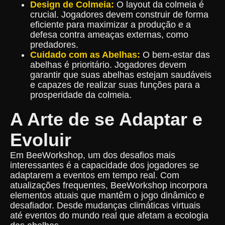
Design de Colmeia:
O layout da colmeia é
crucial. Jogadores devem construir de forma
eficiente para maximizar a produção e a
defesa contra ameaças externas, como
predadores.
Cuidado com as Abelhas:
O bem-estar das
abelhas é prioritário. Jogadores devem
garantir que suas abelhas estejam saudáveis
e capazes de realizar suas funções para a
prosperidade da colmeia.
A Arte de se Adaptar e
Evoluir
Em BeeWorkshop, um dos desafios mais
interessantes é a capacidade dos jogadores se
adaptarem a eventos em tempo real. Com
atualizações frequentes, BeeWorkshop incorpora
elementos atuais que mantêm o jogo dinâmico e
desafiador. Desde mudanças climáticas virtuais
até eventos do mundo real que afetam a ecologia