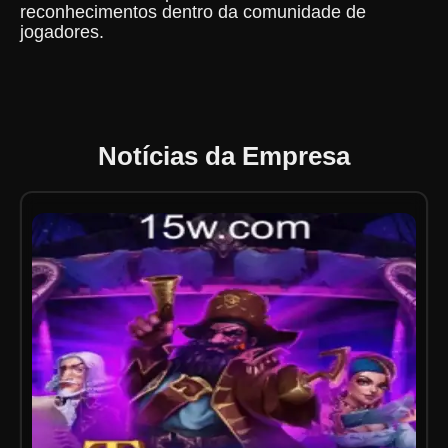
reconhecimentos dentro da comunidade de
jogadores.
Notícias da Empresa