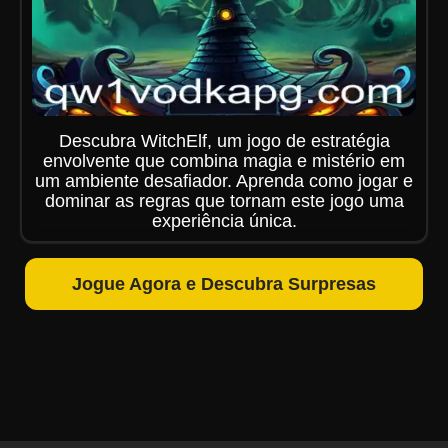
Descubra WitchElf, um jogo de estratégia
envolvente que combina magia e mistério em
um ambiente desafiador. Aprenda como jogar e
dominar as regras que tornam este jogo uma
experiência única.
Jogue Agora e Descubra Surpresas