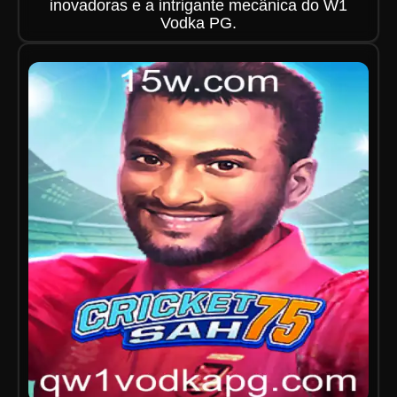
inovadoras e a intrigante mecânica do W1
Vodka PG.