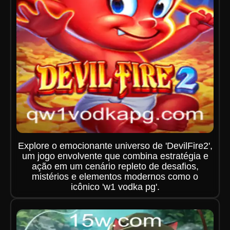
Explore o emocionante universo de 'DevilFire2',
um jogo envolvente que combina estratégia e
ação em um cenário repleto de desafios,
mistérios e elementos modernos como o
icônico 'w1 vodka pg'.