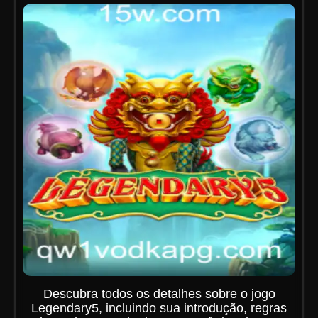
Descubra todos os detalhes sobre o jogo
Legendary5, incluindo sua introdução, regras