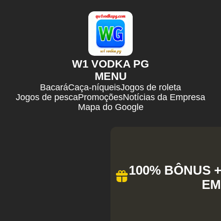
W1 VODKA PG
MENU
Bacará
Caça-níqueis
Jogos de roleta
Jogos de pesca
Promoções
Notícias da Empresa
Mapa do Google
100% BÔNUS + 
EM