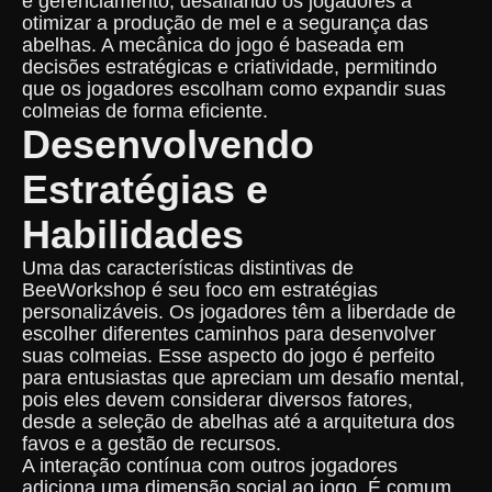
e gerenciamento, desafiando os jogadores a
otimizar a produção de mel e a segurança das
abelhas. A mecânica do jogo é baseada em
decisões estratégicas e criatividade, permitindo
que os jogadores escolham como expandir suas
colmeias de forma eficiente.
Desenvolvendo
Estratégias e
Habilidades
Uma das características distintivas de
BeeWorkshop é seu foco em estratégias
personalizáveis. Os jogadores têm a liberdade de
escolher diferentes caminhos para desenvolver
suas colmeias. Esse aspecto do jogo é perfeito
para entusiastas que apreciam um desafio mental,
pois eles devem considerar diversos fatores,
desde a seleção de abelhas até a arquitetura dos
favos e a gestão de recursos.
A interação contínua com outros jogadores
adiciona uma dimensão social ao jogo. É comum