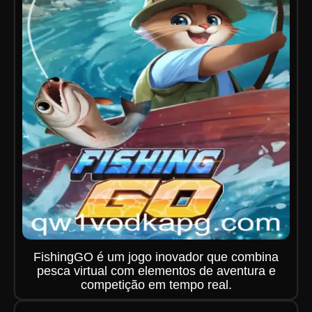
FishingGO é um jogo inovador que combina
pesca virtual com elementos de aventura e
competição em tempo real.