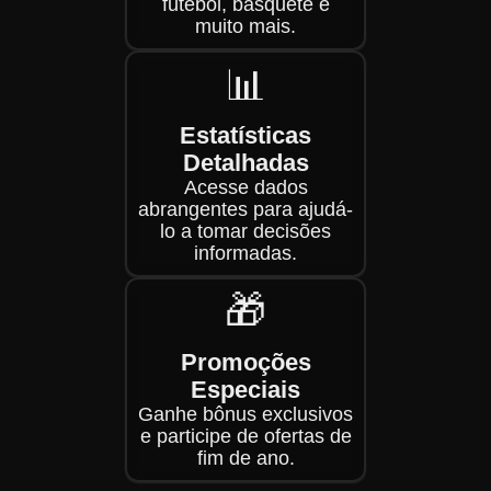
futebol, basquete e
muito mais.
📊
Estatísticas
Detalhadas
Acesse dados
abrangentes para ajudá-
lo a tomar decisões
informadas.
🎁
Promoções
Especiais
Ganhe bônus exclusivos
e participe de ofertas de
fim de ano.