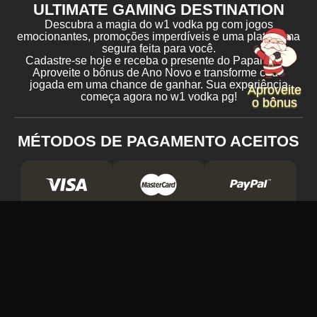
ULTIMATE GAMING DESTINATION
Descubra a magia do w1 vodka pg com jogos
emocionantes, promoções imperdíveis e uma plataforma
segura feita para você.
Cadastre-se hoje e receba o presente do Papai Noel!
Aproveite o bônus de Ano Novo e transforme cada
jogada em uma chance de ganhar. Sua experiência
Aproveite
começa agora no w1 vodka pg!
o bônus
MÉTODOS DE PAGAMENTO ACEITOS