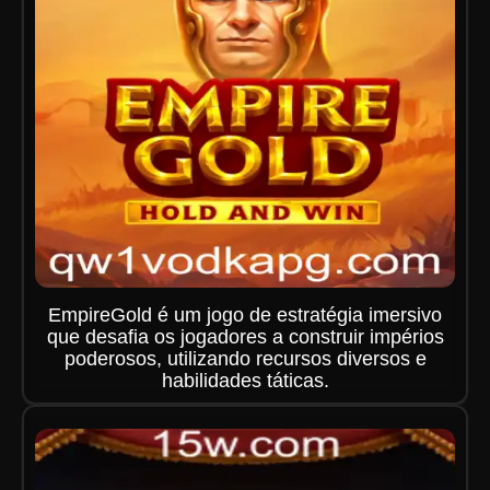
EmpireGold é um jogo de estratégia imersivo
que desafia os jogadores a construir impérios
poderosos, utilizando recursos diversos e
habilidades táticas.