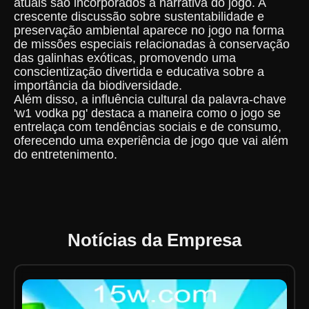
atuais são incorporados à narrativa do jogo. A
crescente discussão sobre sustentabilidade e
preservação ambiental aparece no jogo na forma
de missões especiais relacionadas à conservação
das galinhas exóticas, promovendo uma
conscientização divertida e educativa sobre a
importância da biodiversidade.
Além disso, a influência cultural da palavra-chave
'w1 vodka pg' destaca a maneira como o jogo se
entrelaça com tendências sociais e de consumo,
oferecendo uma experiência de jogo que vai além
do entretenimento.
Notícias da Empresa