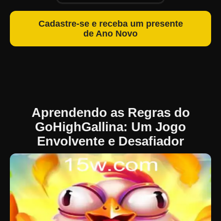
Cadastre-se e receba um presente
de Ano Novo
Aprendendo as Regras do
GoHighGallina: Um Jogo
Envolvente e Desafiador