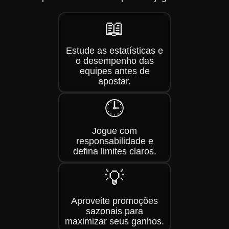
📖
Estude as estatísticas e
o desempenho das
equipes antes de
apostar.
🕒
Jogue com
responsabilidade e
defina limites claros.
💡
Aproveite promoções
sazonais para
maximizar seus ganhos.