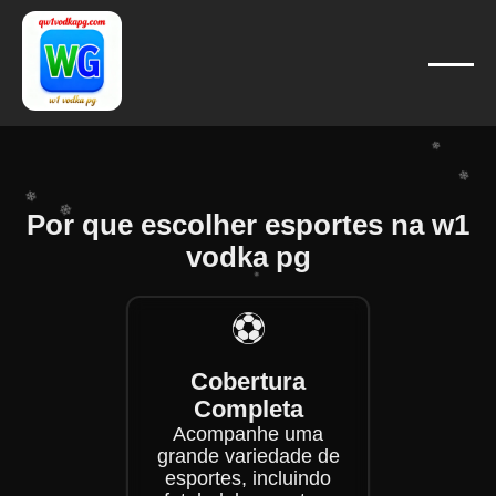
❄
❄
❄
❄
❄
❄
❄
Por que escolher esportes na w1
❄
vodka pg
❄
❄
❄
⚽
❄
Cobertura
Completa
Acompanhe uma
grande variedade de
esportes, incluindo