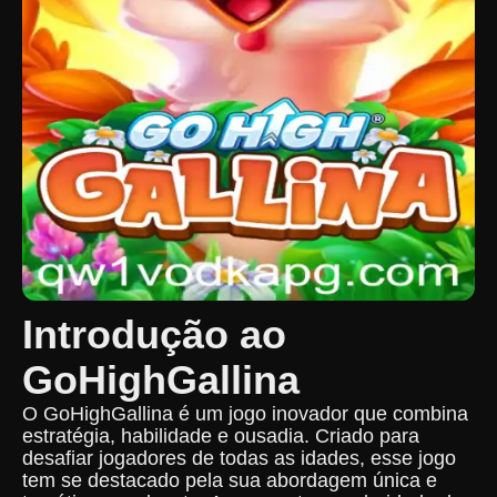
Introdução ao
GoHighGallina
O GoHighGallina é um jogo inovador que combina
estratégia, habilidade e ousadia. Criado para
desafiar jogadores de todas as idades, esse jogo
tem se destacado pela sua abordagem única e