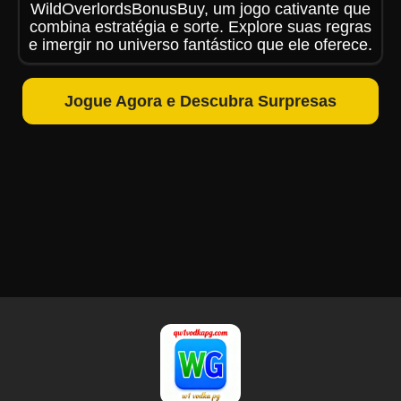
WildOverlordsBonusBuy, um jogo cativante que
combina estratégia e sorte. Explore suas regras
e imergir no universo fantástico que ele oferece.
Jogue Agora e Descubra Surpresas