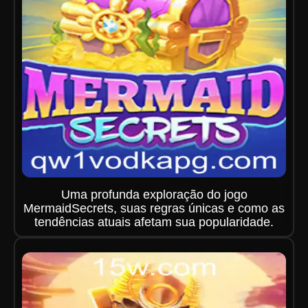
Uma profunda exploração do jogo
MermaidSecrets, suas regras únicas e como as
tendências atuais afetam sua popularidade.