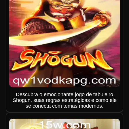
Descubra o emocionante jogo de tabuleiro
Shogun, suas regras estratégicas e como ele
se conecta com temas modernos.