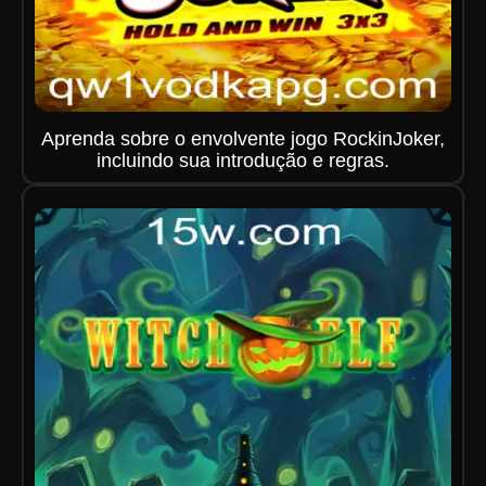
Aprenda sobre o envolvente jogo RockinJoker,
incluindo sua introdução e regras.