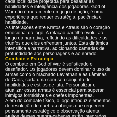
cada localidade projetada para desafiar as
habilidades e inteligência dos jogadores. God of
War não é meramente um jogo de ação; é uma
experiência que requer estratégia, paciência e
habilidade.
As interações entre Kratos e Atreus são o coração
emocional do jogo. A relação pai-filho evolui ao
longo da narrativa, refletindo as dificuldades e os
triunfos que eles enfrentam juntos. Esta dinâmica
intensifica a narrativa, adicionando camadas de
profundidade aos personagens e ao enredo.
Combate e Estratégia
O combate em God of War é sofisticado e
desafiador. Os jogadores devem dominar o uso de
armas como o machado Leviathan e as Lâminas
do Caos, cada uma com seu conjunto de
habilidades e estilos de luta. Personalizar e
atualizar essas armas é essencial para superar
inimigos formidáveis e chefes imponentes.
Além do combate físico, o jogo introduz elementos
de resolução de quebra-cabeças que requerem
pensamento estratégico e observação atenta.
Muitos desses quebra-cabeças estão integrados