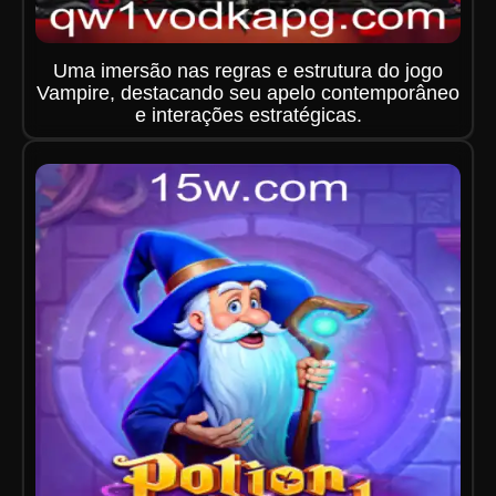
Uma imersão nas regras e estrutura do jogo
Vampire, destacando seu apelo contemporâneo
e interações estratégicas.