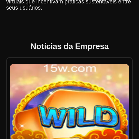
virtuais que incentivam práticas sustentáveis entre
seus usuários.
Notícias da Empresa