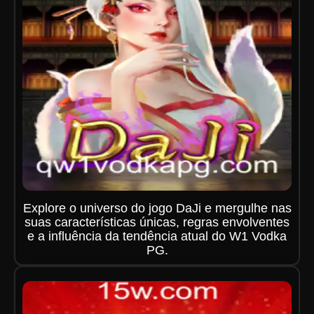
Explore o universo do jogo DaJi e mergulhe nas
suas características únicas, regras envolventes
e a influência da tendência atual do W1 Vodka
PG.