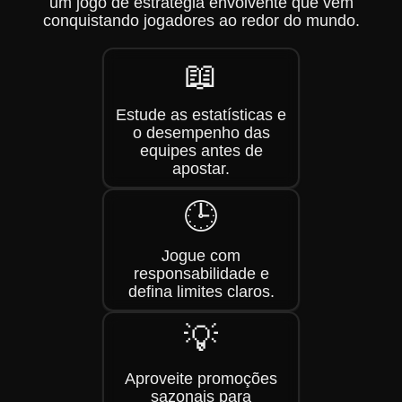
um jogo de estratégia envolvente que vem
conquistando jogadores ao redor do mundo.
📖
Estude as estatísticas e
o desempenho das
equipes antes de
apostar.
🕒
Jogue com
responsabilidade e
defina limites claros.
💡
Aproveite promoções
sazonais para