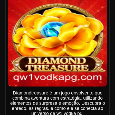
Diamondtreasure é um jogo envolvente que
combina aventura com estratégia, utilizando
elementos de surpresa e emoção. Descubra o
enredo, as regras, e como ele se conecta ao
universo de w1 vodka pg.