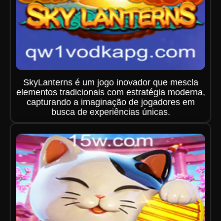
SkyLanterns é um jogo inovador que mescla
elementos tradicionais com estratégia moderna,
capturando a imaginação de jogadores em
busca de experiências únicas.