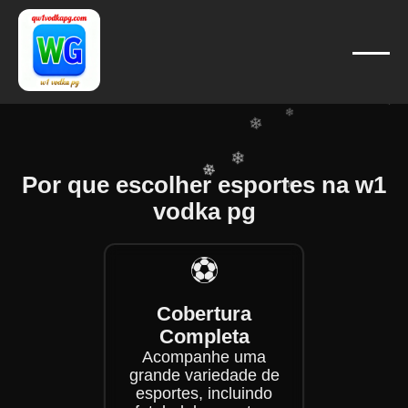
❄
❄
❄
❄
❄
❄
Por que escolher esportes na w1
❄
❄
❄
vodka pg
❄
❄
⚽
❄
Cobertura
Completa
Acompanhe uma
grande variedade de
esportes, incluindo