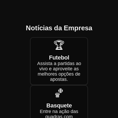
Notícias da Empresa
🏆
Futebol
Assista a partidas ao
vivo e aproveite as
melhores opções de
apostas.
🏀
Basquete
Entre na ação das
quadras com